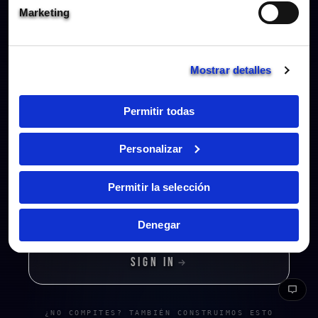
Real-time rap battles at your fingertips.
Marketing
DOWNLOAD THE MOBILE APP
TO COMPETE,
JUDGE, AND WIN.
Mostrar detalles
ANDROID
Permitir todas
GOOGLE PLAY
Native app with all features.
Personalizar
IOS / IPADOS
Permitir la selección
APP STORE
Native app with all features.
Denegar
SIGN IN
¿NO COMPITES? TAMBIÉN CONSTRUIMOS ESTO