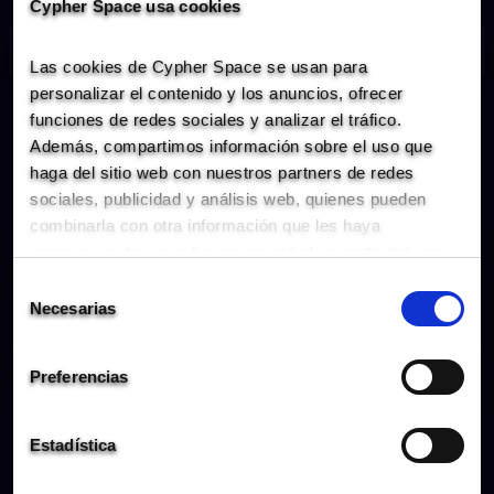
Cypher Space usa cookies
Las cookies de Cypher Space se usan para
personalizar el contenido y los anuncios, ofrecer
funciones de redes sociales y analizar el tráfico.
128
15.4K
LIVE
ACTIVE BATTLES
DOWNLOADS
Además, compartimos información sobre el uso que
CYPHER
CYPHER
CYPHER
haga del sitio web con nuestros partners de redes
sociales, publicidad y análisis web, quienes pueden
combinarla con otra información que les haya
proporcionado o que hayan recopilado a partir del uso
SPACE
SPACE
SPACE
que haya hecho de sus servicios.
Selección
Necesarias
de
consentimiento
We work with
11 third parties
who may receive and
Preferencias
process your information.
THE ULTIMATE FREESTYLE ARENA
Estadística