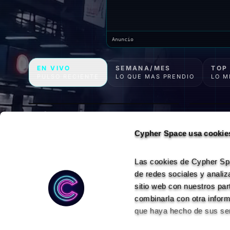
Anuncio
EN VIVO
SEMANA/MES
TOP
KEVIN RICARDO
PULSO RECIENTE
LO QUE MAS PRENDIO
LO M
ÁLVA
BIG 
Un poco de mi rapeo en plazas
BIG THEWORLD
HECTOR
HECT
Thanks Th
TRUK
RESPETO
insano
TRUKO
119
R CON R
NAHUEL DELOSS
118
Cypher Space usa cookie
49
39
Las cookies de Cypher Spac
124
de redes sociales y analiz
sitio web con nuestros par
combinarla con otra inform
que haya hecho de sus ser