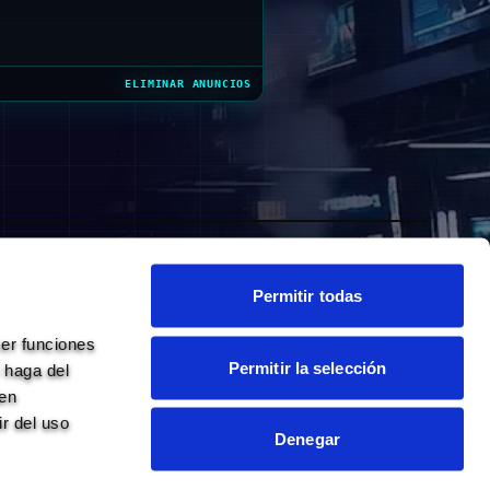
ELIMINAR ANUNCIOS
ANTONIO CORVETTO
HECTOR
TRUKO
BALAZO
truko
MARCOS RODRIGUEZ
156
118
65
54
Permitir todas
41
34
33
169
er funciones 
Permitir la selección
haga del 
en 
 del uso 
Denegar