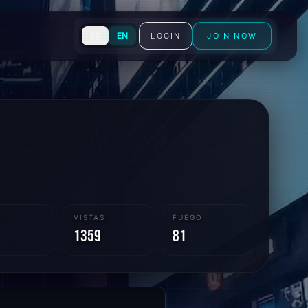
ES
EN
LOGIN
JOIN NOW
S
VISTAS
FUEGO
1359
81