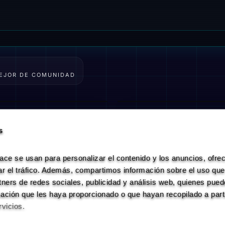
CYPHER SPACE
EJOR DE COMUNIDAD
RO JESÚS
THEWORLD
HECTOR
TR4P FR33 #1
OR
TRUKO
eworld
🔥🔥🔥
O
TRUKO
freestilo🔥
79
chuky
75
s
44
42
e se usan para personalizar el contenido y los anuncios, ofrec
ar el tráfico. Además, compartimos información sobre el uso que 
tners de redes sociales, publicidad y análisis web, quienes pued
ación que les haya proporcionado o que hayan recopilado a partir
vicios.